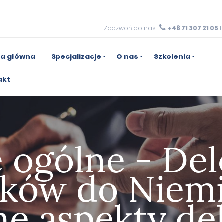
Zadzwoń do nas
+48 71 307 21 05
l
na główna
Specjalizacje
O nas
Szkolenia
akt
e ogólne - De
ków do Niemi
ne aspekty de