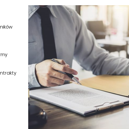
wników
irmy
ntrakty