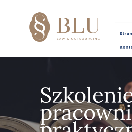
Stro
Kont
Szkoleni
pracowni
praktycz