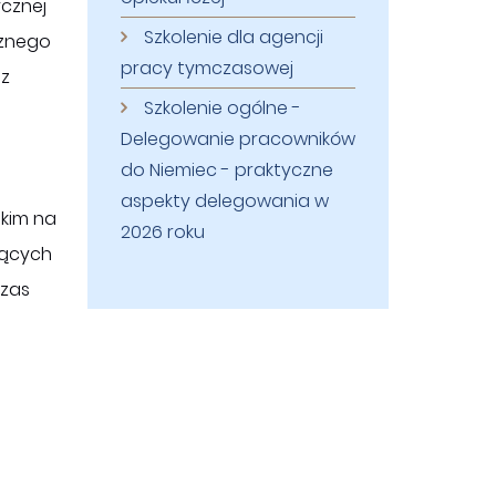
ycznej
Szkolenie dla agencji
cznego
pracy tymczasowej
 z
Szkolenie ogólne -
Delegowanie pracowników
do Niemiec - praktyczne
aspekty delegowania w
tkim na
2026 roku
jących
czas