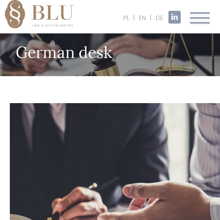
PL
EN
DE
German desk