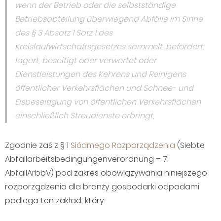
wenn der Betrieb oder die selbstständige
Betriebsabteilung überwiegend Abfälle im Sinne
des § 3 Absatz 1 Satz 1 des
Kreislaufwirtschaftsgesetzes sammelt, befördert,
lagert, beseitigt oder verwertet oder
Dienstleistungen des Kehrens und Reinigens
öffentlicher Verkehrsflächen und Schnee- und
Eisbeseitigung von öffentlichen Verkehrsflächen
einschließlich Streudienste erbringt
,
Zgodnie zaś z § 1
Siódmego Rozporządzenia
(Siebte
Abfallarbeitsbedingungenverordnung – 7.
AbfallArbbV) pod zakres obowiązywania niniejszego
rozporządzenia dla branży gospodarki odpadami
podlega ten zakład, który: